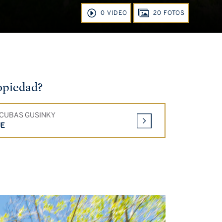
0 VIDEO
20 FOTOS
ropiedad?
 CUBAS GUSINKY
JE